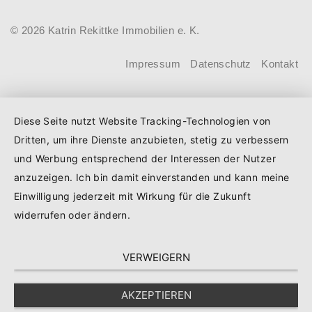
höheren Kreditbetrag bei der KfW
© 2026 Katrin Rekittke Immobilien e. K.
beantragen. Für Familien mit einem
Kind steigt der Förderhöchstbetrag von
Impressum
Datenschutz
Kontakt
100.000 Euro auf 140.000 Euro, für
Familien mit zwei Kindern auf 160.000
Diese Seite nutzt Website Tracking-Technologien von
Euro (vorher: 125.000 Euro) und für
Dritten, um ihre Dienste anzubieten, stetig zu verbessern
Familien mit drei und mehr Kindern auf
und Werbung entsprechend der Interessen der Nutzer
180.000 Euro (150.000 Euro). Die
anzuzeigen. Ich bin damit einverstanden und kann meine
Darlehenszinsen von „Jung kauft Alt“
Einwilligung jederzeit mit Wirkung für die Zukunft
werden aus Mitteln des
widerrufen oder ändern.
Bundesministeriums für Wohnen,
VERWEIGERN
Stadtentwicklung und Bauwesen
(BMWSB) verbilligt: Heute liegt der
AKZEPTIEREN
Zinssatz für ein Darlehen mit 35 Jahren