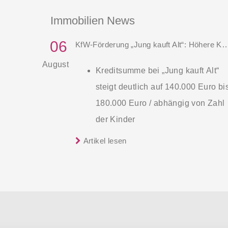
Immobilien News
06
KfW-Förderung „Jung kauft Alt“: Höhere Kredite
August
Kreditsumme bei „Jung kauft Alt“
steigt deutlich auf 140.000 Euro bi
180.000 Euro / abhängig von Zahl
der Kinder
Zinsen werden aus Mitteln des
Artikel lesen
Die KfW und der Bund verbessern
Bundes verbilligt: Heutiger Zins be
weiter die Förderung für Familien mit
0,53 Prozent effektiv bei 35 Jahren
mindestens einem Kind im
Laufzeit und 10 Jahren
Förderprodukt „Wohneigentum für
Zinsbindung
Familien – Bestandserwerb / „Jung kauf
Antragstellende verpflichten sich
Alt“: Familien mit geringem und