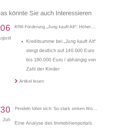
as könnte Sie auch Interessieren
06
KfW-Förderung „Jung kauft Alt“: Höhere Kredite ab August 2026
ugust
Kreditsumme bei „Jung kauft Alt“
steigt deutlich auf 140.000 Euro
bis 180.000 Euro / abhängig von
Zahl der Kinder
Zinsen werden aus Mitteln des
Artikel lesen
Die KfW und der Bund verbessern
Bundes verbilligt: Heutiger Zins
weiter die Förderung für Familien mit
bei 0,53 Prozent effektiv bei 35
mindestens einem Kind im
Jahren Laufzeit und 10 Jahren
30
Pendeln lohnt sich: So stark sinken Wohnungspreise im Umland
Förderprodukt „Wohneigentum für
Zinsbindung
Juli
Familien – Bestandserwerb / „Jung
Eine Analyse des Immobilienportals
Antragstellende verpflichten sich
kauft Alt“: Familien mit geringem und