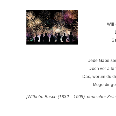
Will
Sa
Jede Gabe sei
Doch vor alle
Das, worum du d
Möge dir ge
[Wilhelm Busch (1832 – 1908), deutscher Zeichn