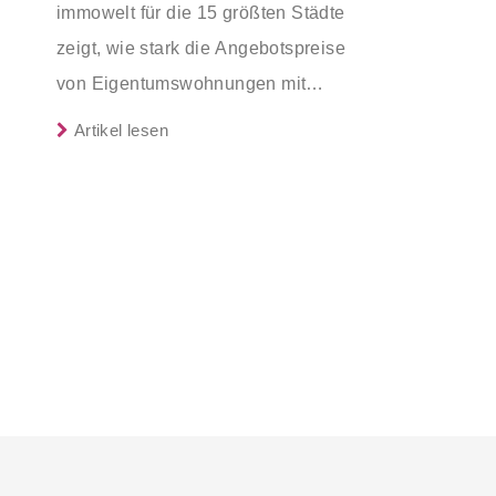
immowelt für die 15 größten Städte
zu energetischer Sanierung
mittlerem Einkommen, die eine
zeigt, wie stark die Angebotspreise
binnen 54 Monaten nach
Bestandsimmobilie mit schlechtem
von Eigentumswohnungen mit
Förderzusage / Sanierung in
Energiestandard kaufen, die sie selbst
zunehmender Entfernung sinken:
Einzelmaßnahmen ab sofort
Artikel lesen
bewohnen und sanieren, können ab
möglich
dem 3. August 2026 einen deutlich
höheren Kreditbetrag bei der KfW
beantragen. Für Familien mit einem
Kind steigt der Förderhöchstbetrag
von 100.000 Euro auf 140.000 Euro,
für Familien mit zwei Kindern auf
160.000 Euro (vorher: 125.000 Euro)
und für Familien mit drei und mehr
Kindern auf 180.000 Euro (150.000
Euro). Die Darlehenszinsen von „Jung