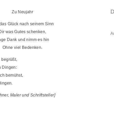
D
Zu Neujahr
 das Glück nach seinem Sinn
Dir was Gutes schenken,
A
ge Dank und nimm es hin
Ohne viel Bedenken.
 begrüßt,
n Dingen:
ich bemühst,
lingen.
er, Maler und Schriftsteller]