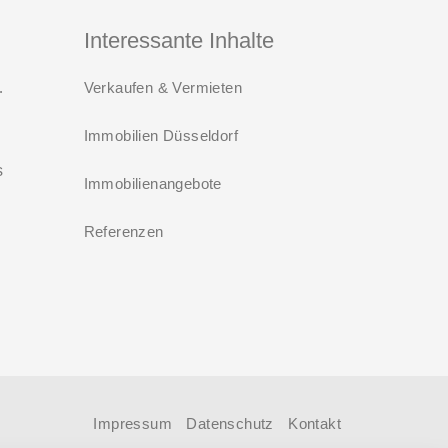
kauft Alt“ werden aus Mitteln des
Interessante Inhalte
Bundesministeriums für Wohnen,
 ab August 2026
Verkaufen & Vermieten
Stadtentwicklung und Bauwesen
(BMWSB) verbilligt: Heute liegt der
Immobilien Düsseldorf
Zinssatz für ein Darlehen mit 35
s
Immobilienangebote
Jahren Laufzeit und 10 Jahren
Zinsbindung bei 0,53 Prozent effektiv.
Referenzen
i
t
Impressum
Datenschutz
Kontakt