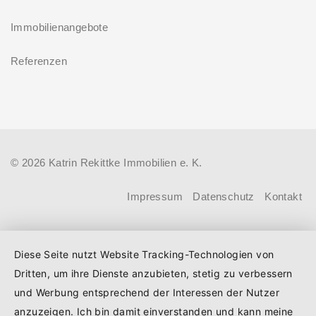
Alt“: Familien mit geringem und
zu energetischer Sanierung binnen
Immobilienangebote
mittlerem Einkommen, die eine
54 Monaten nach Förderzusage /
Bestandsimmobilie mit schlechtem
Referenzen
Sanierung in Einzelmaßnahmen
Energiestandard kaufen, die sie selbst
ab sofort möglich
bewohnen und sanieren, können ab
dem 3. August 2026 einen deutlich
höheren Kreditbetrag bei der KfW
© 2026 Katrin Rekittke Immobilien e. K.
beantragen. Für Familien mit einem
Kind steigt der Förderhöchstbetrag von
Impressum
Datenschutz
Kontakt
100.000 Euro auf 140.000 Euro, für
Familien mit zwei Kindern auf 160.000
Diese Seite nutzt Website Tracking-Technologien von
Euro (vorher: 125.000 Euro) und für
Dritten, um ihre Dienste anzubieten, stetig zu verbessern
Familien mit drei und mehr Kindern auf
und Werbung entsprechend der Interessen der Nutzer
180.000 Euro (150.000 Euro). Die
anzuzeigen. Ich bin damit einverstanden und kann meine