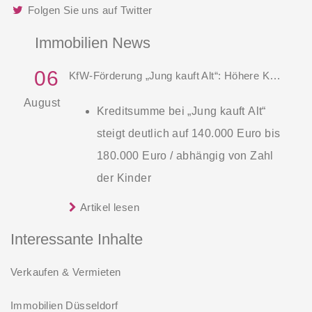
Folgen Sie uns auf Twitter
Immobilien News
06
KfW-Förderung „Jung kauft Alt“: Höhere Kredite ab August 2026
August
Kreditsumme bei „Jung kauft Alt“
steigt deutlich auf 140.000 Euro bis
180.000 Euro / abhängig von Zahl
der Kinder
Zinsen werden aus Mitteln des
Artikel lesen
Die KfW und der Bund verbessern
Bundes verbilligt: Heutiger Zins bei
weiter die Förderung für Familien mit
Interessante Inhalte
0,53 Prozent effektiv bei 35 Jahren
mindestens einem Kind im
Laufzeit und 10 Jahren
Verkaufen & Vermieten
Förderprodukt „Wohneigentum für
Zinsbindung
Familien – Bestandserwerb / „Jung kauft
Immobilien Düsseldorf
Antragstellende verpflichten sich