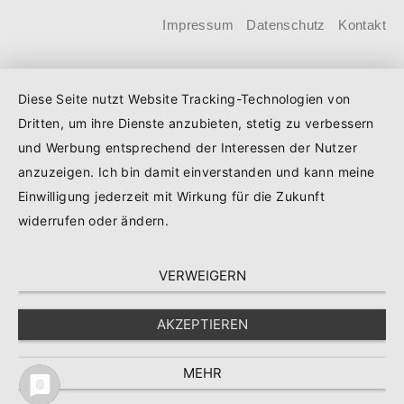
Kind steigt der Förderhöchstbetrag von
Impressum
Datenschutz
Kontakt
100.000 Euro auf 140.000 Euro, für
Familien mit zwei Kindern auf 160.000
Diese Seite nutzt Website Tracking-Technologien von
Euro (vorher: 125.000 Euro) und für
Dritten, um ihre Dienste anzubieten, stetig zu verbessern
Familien mit drei und mehr Kindern auf
und Werbung entsprechend der Interessen der Nutzer
180.000 Euro (150.000 Euro). Die
anzuzeigen. Ich bin damit einverstanden und kann meine
Darlehenszinsen von „Jung kauft Alt“
Einwilligung jederzeit mit Wirkung für die Zukunft
werden aus Mitteln des
widerrufen oder ändern.
Bundesministeriums für Wohnen,
VERWEIGERN
Stadtentwicklung und Bauwesen
(BMWSB) verbilligt: Heute liegt der
AKZEPTIEREN
Zinssatz für ein Darlehen mit 35 Jahren
Laufzeit und 10 Jahren Zinsbindung bei
MEHR
0,53 Prozent effektiv.