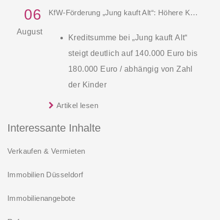
06
KfW-Förderung „Jung kauft Alt“: Höhere Kredite ab August 2026
August
Kreditsumme bei „Jung kauft Alt“
steigt deutlich auf 140.000 Euro bis
180.000 Euro / abhängig von Zahl
der Kinder
Zinsen werden aus Mitteln des
Artikel lesen
Die KfW und der Bund verbessern
Bundes verbilligt: Heutiger Zins bei
weiter die Förderung für Familien mit
Interessante Inhalte
0,53 Prozent effektiv bei 35 Jahren
mindestens einem Kind im
Laufzeit und 10 Jahren
Verkaufen & Vermieten
Förderprodukt „Wohneigentum für
Zinsbindung
Familien – Bestandserwerb / „Jung kauft
Immobilien Düsseldorf
Antragstellende verpflichten sich
Alt“: Familien mit geringem und
zu energetischer Sanierung binnen
Immobilienangebote
mittlerem Einkommen, die eine
54 Monaten nach Förderzusage /
Bestandsimmobilie mit schlechtem