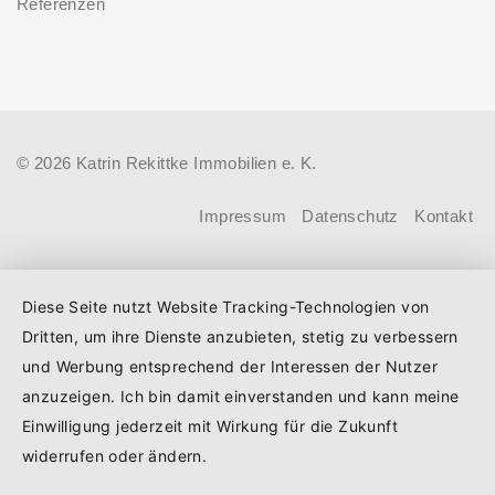
Referenzen
Sanierung in Einzelmaßnahmen
Energiestandard kaufen, die sie selbst
ab sofort möglich
bewohnen und sanieren, können ab
dem 3. August 2026 einen deutlich
höheren Kreditbetrag bei der KfW
© 2026 Katrin Rekittke Immobilien e. K.
beantragen. Für Familien mit einem
Kind steigt der Förderhöchstbetrag von
Impressum
Datenschutz
Kontakt
100.000 Euro auf 140.000 Euro, für
Familien mit zwei Kindern auf 160.000
Diese Seite nutzt Website Tracking-Technologien von
Euro (vorher: 125.000 Euro) und für
Dritten, um ihre Dienste anzubieten, stetig zu verbessern
Familien mit drei und mehr Kindern auf
und Werbung entsprechend der Interessen der Nutzer
180.000 Euro (150.000 Euro). Die
anzuzeigen. Ich bin damit einverstanden und kann meine
Darlehenszinsen von „Jung kauft Alt“
Einwilligung jederzeit mit Wirkung für die Zukunft
werden aus Mitteln des
widerrufen oder ändern.
Bundesministeriums für Wohnen,