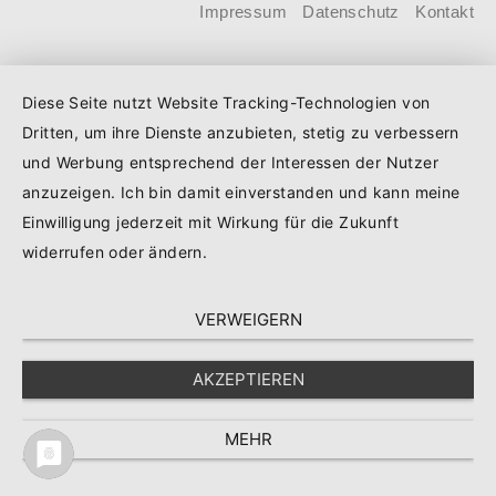
Kind steigt der Förderhöchstbetrag von
Impressum
Datenschutz
Kontakt
100.000 Euro auf 140.000 Euro, für
Familien mit zwei Kindern auf 160.000
Diese Seite nutzt Website Tracking-Technologien von
Euro (vorher: 125.000 Euro) und für
Dritten, um ihre Dienste anzubieten, stetig zu verbessern
Familien mit drei und mehr Kindern auf
und Werbung entsprechend der Interessen der Nutzer
180.000 Euro (150.000 Euro). Die
anzuzeigen. Ich bin damit einverstanden und kann meine
Darlehenszinsen von „Jung kauft Alt“
Einwilligung jederzeit mit Wirkung für die Zukunft
werden aus Mitteln des
widerrufen oder ändern.
Bundesministeriums für Wohnen,
VERWEIGERN
Stadtentwicklung und Bauwesen
(BMWSB) verbilligt: Heute liegt der
AKZEPTIEREN
Zinssatz für ein Darlehen mit 35 Jahren
Laufzeit und 10 Jahren Zinsbindung bei
MEHR
0,53 Prozent effektiv.