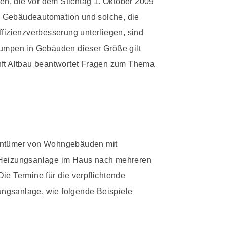
n, die vor dem Stichtag 1. Oktober 2009
ter Gebäudeautomation und solche, die
ffizienzverbesserung unterliegen, sind
mpen in Gebäuden dieser Größe gilt
nft Altbau beantwortet Fragen zum Thema
gentümer von Wohngebäuden mit
e Heizungsanlage im Haus nach mehreren
ie Termine für die verpflichtende
zungsanlage, wie folgende Beispiele