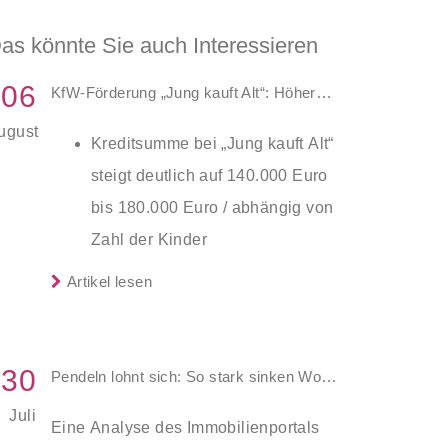
as könnte Sie auch Interessieren
06
KfW-Förderung „Jung kauft Alt“: Höhere Kredite ab August 2026
ugust
Kreditsumme bei „Jung kauft Alt“
steigt deutlich auf 140.000 Euro
bis 180.000 Euro / abhängig von
Zahl der Kinder
Zinsen werden aus Mitteln des
Artikel lesen
Die KfW und der Bund verbessern
Bundes verbilligt: Heutiger Zins
weiter die Förderung für Familien mit
bei 0,53 Prozent effektiv bei 35
mindestens einem Kind im
Jahren Laufzeit und 10 Jahren
30
Pendeln lohnt sich: So stark sinken Wohnungspreise im Umland
Förderprodukt „Wohneigentum für
Zinsbindung
Juli
Familien – Bestandserwerb / „Jung
Eine Analyse des Immobilienportals
Antragstellende verpflichten sich
kauft Alt“: Familien mit geringem und