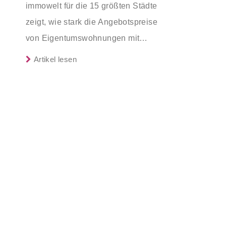
immowelt für die 15 größten Städte
zu energetischer Sanierung
mittlerem Einkommen, die eine
zeigt, wie stark die Angebotspreise
binnen 54 Monaten nach
Bestandsimmobilie mit schlechtem
von Eigentumswohnungen mit
Förderzusage / Sanierung in
Energiestandard kaufen, die sie selbst
zunehmender Entfernung sinken:
Einzelmaßnahmen ab sofort
Artikel lesen
bewohnen und sanieren, können ab
möglich
dem 3. August 2026 einen deutlich
höheren Kreditbetrag bei der KfW
beantragen. Für Familien mit einem
Kind steigt der Förderhöchstbetrag
von 100.000 Euro auf 140.000 Euro,
für Familien mit zwei Kindern auf
160.000 Euro (vorher: 125.000 Euro)
und für Familien mit drei und mehr
Kindern auf 180.000 Euro (150.000
Euro). Die Darlehenszinsen von „Jung