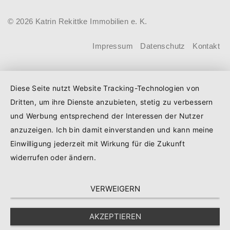
höheren Kreditbetrag bei der KfW
© 2026 Katrin Rekittke Immobilien e. K.
beantragen. Für Familien mit einem
Kind steigt der Förderhöchstbetrag von
Impressum
Datenschutz
Kontakt
100.000 Euro auf 140.000 Euro, für
Familien mit zwei Kindern auf 160.000
Diese Seite nutzt Website Tracking-Technologien von
Euro (vorher: 125.000 Euro) und für
Dritten, um ihre Dienste anzubieten, stetig zu verbessern
Familien mit drei und mehr Kindern auf
und Werbung entsprechend der Interessen der Nutzer
180.000 Euro (150.000 Euro). Die
anzuzeigen. Ich bin damit einverstanden und kann meine
Darlehenszinsen von „Jung kauft Alt“
Einwilligung jederzeit mit Wirkung für die Zukunft
werden aus Mitteln des
widerrufen oder ändern.
Bundesministeriums für Wohnen,
VERWEIGERN
Stadtentwicklung und Bauwesen
(BMWSB) verbilligt: Heute liegt der
AKZEPTIEREN
Zinssatz für ein Darlehen mit 35 Jahren