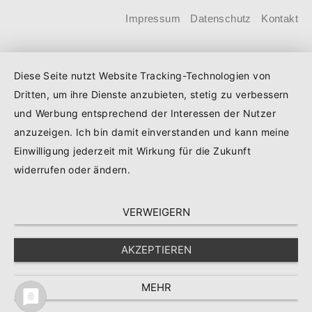
Kind steigt der Förderhöchstbetrag von
Impressum
Datenschutz
Kontakt
100.000 Euro auf 140.000 Euro, für
Familien mit zwei Kindern auf 160.000
Diese Seite nutzt Website Tracking-Technologien von
Euro (vorher: 125.000 Euro) und für
Dritten, um ihre Dienste anzubieten, stetig zu verbessern
Familien mit drei und mehr Kindern auf
und Werbung entsprechend der Interessen der Nutzer
180.000 Euro (150.000 Euro). Die
anzuzeigen. Ich bin damit einverstanden und kann meine
Darlehenszinsen von „Jung kauft Alt“
Einwilligung jederzeit mit Wirkung für die Zukunft
werden aus Mitteln des
widerrufen oder ändern.
Bundesministeriums für Wohnen,
VERWEIGERN
Stadtentwicklung und Bauwesen
(BMWSB) verbilligt: Heute liegt der
AKZEPTIEREN
Zinssatz für ein Darlehen mit 35 Jahren
Laufzeit und 10 Jahren Zinsbindung bei
MEHR
0,53 Prozent effektiv.