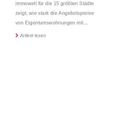
immowelt für die 15 größten Städte
zu energetischer Sanierung
mittlerem Einkommen, die eine
zeigt, wie stark die Angebotspreise
binnen 54 Monaten nach
Bestandsimmobilie mit schlechtem
von Eigentumswohnungen mit
Förderzusage / Sanierung in
Energiestandard kaufen, die sie selbst
zunehmender Entfernung sinken:
Einzelmaßnahmen ab sofort
Artikel lesen
bewohnen und sanieren, können ab
möglich
dem 3. August 2026 einen deutlich
höheren Kreditbetrag bei der KfW
beantragen. Für Familien mit einem
Kind steigt der Förderhöchstbetrag
von 100.000 Euro auf 140.000 Euro,
für Familien mit zwei Kindern auf
160.000 Euro (vorher: 125.000 Euro)
und für Familien mit drei und mehr
Kindern auf 180.000 Euro (150.000
Euro). Die Darlehenszinsen von „Jung