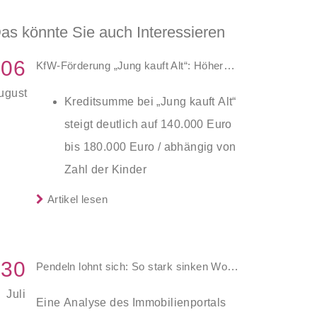
as könnte Sie auch Interessieren
06
KfW-Förderung „Jung kauft Alt“: Höhere Kredite ab August 2026
ugust
Kreditsumme bei „Jung kauft Alt“
steigt deutlich auf 140.000 Euro
bis 180.000 Euro / abhängig von
Zahl der Kinder
Zinsen werden aus Mitteln des
Artikel lesen
Die KfW und der Bund verbessern
Bundes verbilligt: Heutiger Zins
weiter die Förderung für Familien mit
bei 0,53 Prozent effektiv bei 35
mindestens einem Kind im
Jahren Laufzeit und 10 Jahren
30
Pendeln lohnt sich: So stark sinken Wohnungspreise im Umland
Förderprodukt „Wohneigentum für
Zinsbindung
Juli
Familien – Bestandserwerb / „Jung
Eine Analyse des Immobilienportals
Antragstellende verpflichten sich
kauft Alt“: Familien mit geringem und