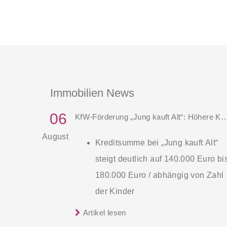
Immobilien News
06
KfW-Förderung „Jung kauft Alt“: Höhere Kredite
August
Kreditsumme bei „Jung kauft Alt“
steigt deutlich auf 140.000 Euro bi
180.000 Euro / abhängig von Zahl
der Kinder
Zinsen werden aus Mitteln des
Artikel lesen
Die KfW und der Bund verbessern
Bundes verbilligt: Heutiger Zins be