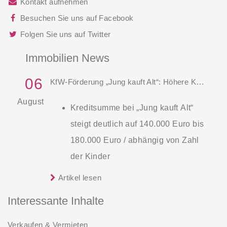
Kontakt aufnehmen
Besuchen Sie uns auf Facebook
Folgen Sie uns auf Twitter
Immobilien News
06
KfW-Förderung „Jung kauft Alt“: Höhere Kredite ab August 2026
August
Kreditsumme bei „Jung kauft Alt“
steigt deutlich auf 140.000 Euro bis
180.000 Euro / abhängig von Zahl
der Kinder
Zinsen werden aus Mitteln des
Artikel lesen
Die KfW und der Bund verbessern
Bundes verbilligt: Heutiger Zins bei
weiter die Förderung für Familien mit
Interessante Inhalte
0,53 Prozent effektiv bei 35 Jahren
mindestens einem Kind im
Laufzeit und 10 Jahren
Verkaufen & Vermieten