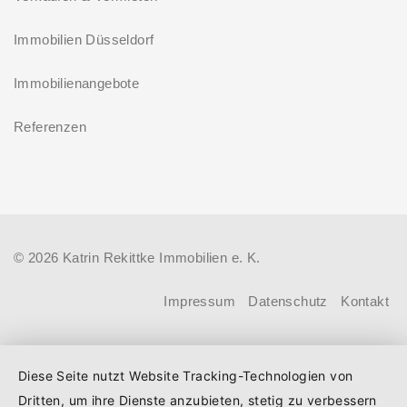
Förderprodukt „Wohneigentum für
Zinsbindung
Familien – Bestandserwerb / „Jung kauft
Immobilien Düsseldorf
Antragstellende verpflichten sich
Alt“: Familien mit geringem und
zu energetischer Sanierung binnen
Immobilienangebote
mittlerem Einkommen, die eine
54 Monaten nach Förderzusage /
Bestandsimmobilie mit schlechtem
Referenzen
Sanierung in Einzelmaßnahmen
Energiestandard kaufen, die sie selbst
ab sofort möglich
bewohnen und sanieren, können ab
dem 3. August 2026 einen deutlich
höheren Kreditbetrag bei der KfW
© 2026 Katrin Rekittke Immobilien e. K.
beantragen. Für Familien mit einem
Kind steigt der Förderhöchstbetrag von
Impressum
Datenschutz
Kontakt
100.000 Euro auf 140.000 Euro, für
Familien mit zwei Kindern auf 160.000
Diese Seite nutzt Website Tracking-Technologien von
Euro (vorher: 125.000 Euro) und für
Dritten, um ihre Dienste anzubieten, stetig zu verbessern