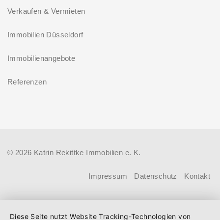
Laufzeit und 10 Jahren
Verkaufen & Vermieten
Förderprodukt „Wohneigentum für
Zinsbindung
Familien – Bestandserwerb / „Jung kauft
Immobilien Düsseldorf
Antragstellende verpflichten sich
Alt“: Familien mit geringem und
zu energetischer Sanierung binnen
Immobilienangebote
mittlerem Einkommen, die eine
54 Monaten nach Förderzusage /
Bestandsimmobilie mit schlechtem
Referenzen
Sanierung in Einzelmaßnahmen
Energiestandard kaufen, die sie selbst
ab sofort möglich
bewohnen und sanieren, können ab
dem 3. August 2026 einen deutlich
höheren Kreditbetrag bei der KfW
© 2026 Katrin Rekittke Immobilien e. K.
beantragen. Für Familien mit einem
Kind steigt der Förderhöchstbetrag von
Impressum
Datenschutz
Kontakt
100.000 Euro auf 140.000 Euro, für
Familien mit zwei Kindern auf 160.000
Diese Seite nutzt Website Tracking-Technologien von
Euro (vorher: 125.000 Euro) und für