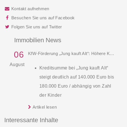
Kontakt aufnehmen
Besuchen Sie uns auf Facebook
Folgen Sie uns auf Twitter
Immobilien News
06
KfW-Förderung „Jung kauft Alt“: Höhere Kredite ab August 2026
August
Kreditsumme bei „Jung kauft Alt“
steigt deutlich auf 140.000 Euro bis
180.000 Euro / abhängig von Zahl
der Kinder
Zinsen werden aus Mitteln des
Artikel lesen
Die KfW und der Bund verbessern
Bundes verbilligt: Heutiger Zins bei
weiter die Förderung für Familien mit
Interessante Inhalte
0,53 Prozent effektiv bei 35 Jahren
mindestens einem Kind im