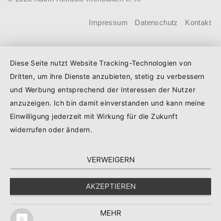
beantragen. Für Familien mit einem
Kind steigt der Förderhöchstbetrag von
Impressum
Datenschutz
Kontakt
100.000 Euro auf 140.000 Euro, für
Familien mit zwei Kindern auf 160.000
Diese Seite nutzt Website Tracking-Technologien von
Euro (vorher: 125.000 Euro) und für
Dritten, um ihre Dienste anzubieten, stetig zu verbessern
Familien mit drei und mehr Kindern auf
und Werbung entsprechend der Interessen der Nutzer
180.000 Euro (150.000 Euro). Die
anzuzeigen. Ich bin damit einverstanden und kann meine
Darlehenszinsen von „Jung kauft Alt“
Einwilligung jederzeit mit Wirkung für die Zukunft
werden aus Mitteln des
widerrufen oder ändern.
Bundesministeriums für Wohnen,
VERWEIGERN
Stadtentwicklung und Bauwesen
(BMWSB) verbilligt: Heute liegt der
AKZEPTIEREN
Zinssatz für ein Darlehen mit 35 Jahren
Laufzeit und 10 Jahren Zinsbindung bei
MEHR