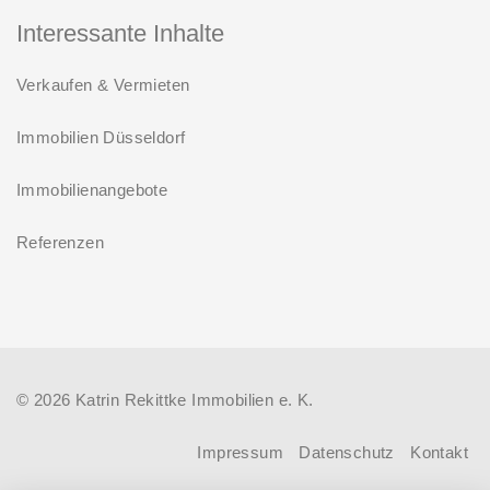
Bundes verbilligt: Heutiger Zins bei
weiter die Förderung für Familien mit
Interessante Inhalte
0,53 Prozent effektiv bei 35 Jahren
mindestens einem Kind im
Laufzeit und 10 Jahren
Verkaufen & Vermieten
Förderprodukt „Wohneigentum für
Zinsbindung
Familien – Bestandserwerb / „Jung kauft
Immobilien Düsseldorf
Antragstellende verpflichten sich
Alt“: Familien mit geringem und
zu energetischer Sanierung binnen
Immobilienangebote
mittlerem Einkommen, die eine
54 Monaten nach Förderzusage /
Bestandsimmobilie mit schlechtem
Referenzen
Sanierung in Einzelmaßnahmen
Energiestandard kaufen, die sie selbst
ab sofort möglich
bewohnen und sanieren, können ab
dem 3. August 2026 einen deutlich
höheren Kreditbetrag bei der KfW
© 2026 Katrin Rekittke Immobilien e. K.
beantragen. Für Familien mit einem
Kind steigt der Förderhöchstbetrag von
Impressum
Datenschutz
Kontakt
100.000 Euro auf 140.000 Euro, für