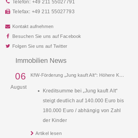
Telefon:
+49 211 55027791
Telefax:
+49 211 55027793
Kontakt aufnehmen
Besuchen Sie uns auf Facebook
Folgen Sie uns auf Twitter
Immobilien News
06
KfW-Förderung „Jung kauft Alt“: Höhere Kredite ab August 2026
August
Kreditsumme bei „Jung kauft Alt“
steigt deutlich auf 140.000 Euro bis
180.000 Euro / abhängig von Zahl
der Kinder
Zinsen werden aus Mitteln des
Artikel lesen
Die KfW und der Bund verbessern