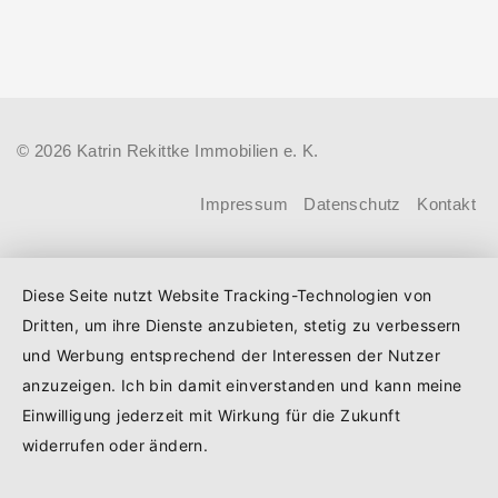
Sanierung in Einzelmaßnahmen
Energiestandard kaufen, die sie selbst
ab sofort möglich
bewohnen und sanieren, können ab
dem 3. August 2026 einen deutlich
höheren Kreditbetrag bei der KfW
© 2026 Katrin Rekittke Immobilien e. K.
beantragen. Für Familien mit einem
Kind steigt der Förderhöchstbetrag von
Impressum
Datenschutz
Kontakt
100.000 Euro auf 140.000 Euro, für
Familien mit zwei Kindern auf 160.000
Diese Seite nutzt Website Tracking-Technologien von
Euro (vorher: 125.000 Euro) und für
Dritten, um ihre Dienste anzubieten, stetig zu verbessern
Familien mit drei und mehr Kindern auf
und Werbung entsprechend der Interessen der Nutzer
180.000 Euro (150.000 Euro). Die
anzuzeigen. Ich bin damit einverstanden und kann meine
Darlehenszinsen von „Jung kauft Alt“
Einwilligung jederzeit mit Wirkung für die Zukunft
werden aus Mitteln des
widerrufen oder ändern.
Bundesministeriums für Wohnen,