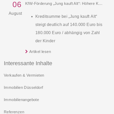
06
KfW-Förderung „Jung kauft Alt“: Höhere Kredite ab August 2026
August
Kreditsumme bei „Jung kauft Alt“
steigt deutlich auf 140.000 Euro bis
180.000 Euro / abhängig von Zahl
der Kinder
Zinsen werden aus Mitteln des
Artikel lesen
Die KfW und der Bund verbessern
Bundes verbilligt: Heutiger Zins bei
weiter die Förderung für Familien mit
Interessante Inhalte
0,53 Prozent effektiv bei 35 Jahren
mindestens einem Kind im
Laufzeit und 10 Jahren
Verkaufen & Vermieten
Förderprodukt „Wohneigentum für
Zinsbindung
Familien – Bestandserwerb / „Jung kauft
Immobilien Düsseldorf
Antragstellende verpflichten sich
Alt“: Familien mit geringem und
zu energetischer Sanierung binnen
Immobilienangebote
mittlerem Einkommen, die eine
54 Monaten nach Förderzusage /
Bestandsimmobilie mit schlechtem
Referenzen