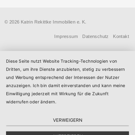
dem 3. August 2026 einen deutlich
höheren Kreditbetrag bei der KfW
© 2026 Katrin Rekittke Immobilien e. K.
beantragen. Für Familien mit einem
Kind steigt der Förderhöchstbetrag von
Impressum
Datenschutz
Kontakt
100.000 Euro auf 140.000 Euro, für
Familien mit zwei Kindern auf 160.000
Diese Seite nutzt Website Tracking-Technologien von
Euro (vorher: 125.000 Euro) und für
Dritten, um ihre Dienste anzubieten, stetig zu verbessern
Familien mit drei und mehr Kindern auf
und Werbung entsprechend der Interessen der Nutzer
180.000 Euro (150.000 Euro). Die
anzuzeigen. Ich bin damit einverstanden und kann meine
Darlehenszinsen von „Jung kauft Alt“
Einwilligung jederzeit mit Wirkung für die Zukunft
werden aus Mitteln des
widerrufen oder ändern.
Bundesministeriums für Wohnen,
VERWEIGERN
Stadtentwicklung und Bauwesen
(BMWSB) verbilligt: Heute liegt der