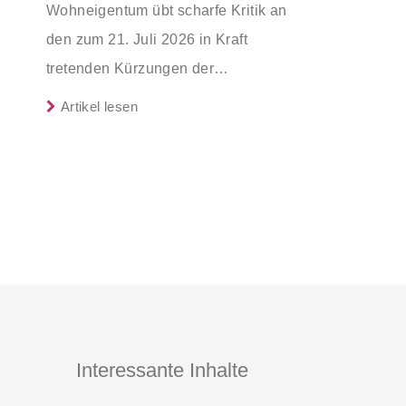
Wohneigentum übt scharfe Kritik an
den zum 21. Juli 2026 in Kraft
tretenden Kürzungen der
Bundesförderung für effiziente
Artikel lesen
Gebäude (BEG). Zwar enthalte die
Reform einzelne begrüßenswerte
Verbesserungen, insgesamt
schwächen die Kürzungen aber die
Investitionsbereitschaft von Menschen
mit Haus oder Eigentumswohnung.
Und das ausgerechnet zu einem
Zeitpunkt, zu dem Deutschland seine
Klimaziele im Gebäudesektor
Interessante Inhalte
weiterhin deutlich verfehlt. ‌