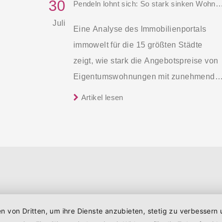
30
Pendeln lohnt sich: So stark sinken Wohnungspreis
Juli
Eine Analyse des Immobilienportals
immowelt für die 15 größten Städte
zeigt, wie stark die Angebotspreise von
Eigentumswohnungen mit zunehmende
Entfernung sinken:
Artikel lesen
en von Dritten, um ihre Dienste anzubieten, stetig zu verbesser