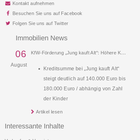
Kontakt aufnehmen
Besuchen Sie uns auf Facebook
Folgen Sie uns auf Twitter
Immobilien News
06
KfW-Förderung „Jung kauft Alt“: Höhere Kredite ab August 2026
August
Kreditsumme bei „Jung kauft Alt“
steigt deutlich auf 140.000 Euro bis
180.000 Euro / abhängig von Zahl
der Kinder
Zinsen werden aus Mitteln des
Artikel lesen
Die KfW und der Bund verbessern
Bundes verbilligt: Heutiger Zins bei
weiter die Förderung für Familien mit
Interessante Inhalte
0,53 Prozent effektiv bei 35 Jahren
mindestens einem Kind im
Laufzeit und 10 Jahren