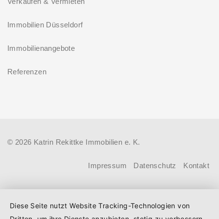
Verkaufen & Vermieten
Förderprodukt „Wohneigentum für
Zinsbindung
Familien – Bestandserwerb / „Jung kauft
Immobilien Düsseldorf
Antragstellende verpflichten sich
Alt“: Familien mit geringem und
zu energetischer Sanierung binnen
Immobilienangebote
mittlerem Einkommen, die eine
54 Monaten nach Förderzusage /
Bestandsimmobilie mit schlechtem
Referenzen
Sanierung in Einzelmaßnahmen
Energiestandard kaufen, die sie selbst
ab sofort möglich
bewohnen und sanieren, können ab
dem 3. August 2026 einen deutlich
höheren Kreditbetrag bei der KfW
© 2026 Katrin Rekittke Immobilien e. K.
beantragen. Für Familien mit einem
Kind steigt der Förderhöchstbetrag von
Impressum
Datenschutz
Kontakt
100.000 Euro auf 140.000 Euro, für
Familien mit zwei Kindern auf 160.000
Diese Seite nutzt Website Tracking-Technologien von
Euro (vorher: 125.000 Euro) und für
Dritten, um ihre Dienste anzubieten, stetig zu verbessern