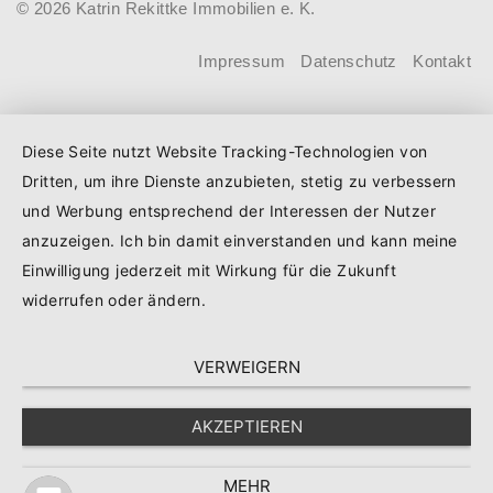
© 2026 Katrin Rekittke Immobilien e. K.
beantragen. Für Familien mit einem
Kind steigt der Förderhöchstbetrag von
Impressum
Datenschutz
Kontakt
100.000 Euro auf 140.000 Euro, für
Familien mit zwei Kindern auf 160.000
Diese Seite nutzt Website Tracking-Technologien von
Euro (vorher: 125.000 Euro) und für
Dritten, um ihre Dienste anzubieten, stetig zu verbessern
Familien mit drei und mehr Kindern auf
und Werbung entsprechend der Interessen der Nutzer
180.000 Euro (150.000 Euro). Die
anzuzeigen. Ich bin damit einverstanden und kann meine
Darlehenszinsen von „Jung kauft Alt“
Einwilligung jederzeit mit Wirkung für die Zukunft
werden aus Mitteln des
widerrufen oder ändern.
Bundesministeriums für Wohnen,
VERWEIGERN
Stadtentwicklung und Bauwesen
(BMWSB) verbilligt: Heute liegt der
AKZEPTIEREN
Zinssatz für ein Darlehen mit 35 Jahren
Laufzeit und 10 Jahren Zinsbindung bei
MEHR