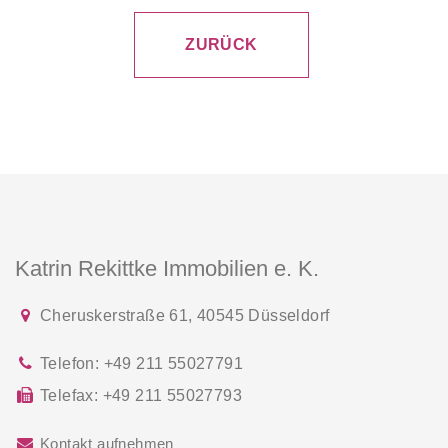
Gute Anbindung an die Autobahnen A44, A52 und A3.
ZURÜCK
Nur ca. 15 Autominuten bis zur Düsseldorfer Innenstadt.
Katrin Rekittke Immobilien e. K.
Cheruskerstraße 61
,
40545
Düsseldorf
Telefon:
+49 211 55027791
Telefax:
+49 211 55027793
Kontakt aufnehmen