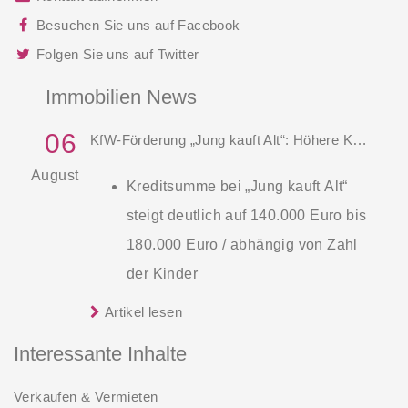
Besuchen Sie uns auf Facebook
Folgen Sie uns auf Twitter
Immobilien News
06
KfW-Förderung „Jung kauft Alt“: Höhere Kredite ab August 2026
August
Kreditsumme bei „Jung kauft Alt“
steigt deutlich auf 140.000 Euro bis
180.000 Euro / abhängig von Zahl
der Kinder
Zinsen werden aus Mitteln des
Artikel lesen
Die KfW und der Bund verbessern
Bundes verbilligt: Heutiger Zins bei
weiter die Förderung für Familien mit
Interessante Inhalte
0,53 Prozent effektiv bei 35 Jahren
mindestens einem Kind im
Laufzeit und 10 Jahren
Verkaufen & Vermieten
Förderprodukt „Wohneigentum für