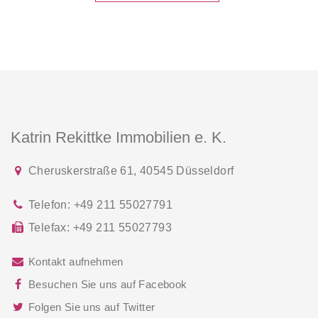
Gute Verkehrsanbindung zur B8 und B8n sowie zu den
Autobahnen A52 und A44.
Ein schönes Haus in wunderbarer Lage von
Kaiserswerth! Eine seltene Gelegenheit.
Katrin Rekittke Immobilien e. K.
Cheruskerstraße 61
,
40545
Düsseldorf
Telefon:
+49 211 55027791
Telefax:
+49 211 55027793
Kontakt aufnehmen
Besuchen Sie uns auf Facebook
Folgen Sie uns auf Twitter