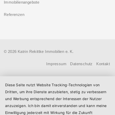
zu energetischer Sanierung binnen
Immobilienangebote
mittlerem Einkommen, die eine
54 Monaten nach Förderzusage /
Bestandsimmobilie mit schlechtem
Referenzen
Sanierung in Einzelmaßnahmen
Energiestandard kaufen, die sie selbst
ab sofort möglich
bewohnen und sanieren, können ab
dem 3. August 2026 einen deutlich
höheren Kreditbetrag bei der KfW
© 2026 Katrin Rekittke Immobilien e. K.
beantragen. Für Familien mit einem
Kind steigt der Förderhöchstbetrag von
Impressum
Datenschutz
Kontakt
100.000 Euro auf 140.000 Euro, für
Familien mit zwei Kindern auf 160.000
Diese Seite nutzt Website Tracking-Technologien von
Euro (vorher: 125.000 Euro) und für
Dritten, um ihre Dienste anzubieten, stetig zu verbessern
Familien mit drei und mehr Kindern auf
und Werbung entsprechend der Interessen der Nutzer
180.000 Euro (150.000 Euro). Die
anzuzeigen. Ich bin damit einverstanden und kann meine
Darlehenszinsen von „Jung kauft Alt“
Einwilligung jederzeit mit Wirkung für die Zukunft