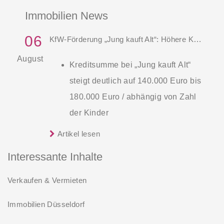
Immobilien News
06
KfW-Förderung „Jung kauft Alt“: Höhere Kredite ab August 2026
August
Kreditsumme bei „Jung kauft Alt“
steigt deutlich auf 140.000 Euro bis
180.000 Euro / abhängig von Zahl
der Kinder
Zinsen werden aus Mitteln des
Artikel lesen
Die KfW und der Bund verbessern
Bundes verbilligt: Heutiger Zins bei
weiter die Förderung für Familien mit
Interessante Inhalte
0,53 Prozent effektiv bei 35 Jahren
mindestens einem Kind im
Laufzeit und 10 Jahren
Verkaufen & Vermieten
Förderprodukt „Wohneigentum für
Zinsbindung
Familien – Bestandserwerb / „Jung kauft
Immobilien Düsseldorf
Antragstellende verpflichten sich
Alt“: Familien mit geringem und