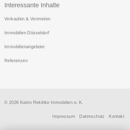
weiter die Förderung für Familien mit
Interessante Inhalte
0,53 Prozent effektiv bei 35 Jahren
mindestens einem Kind im
Laufzeit und 10 Jahren
Verkaufen & Vermieten
Förderprodukt „Wohneigentum für
Zinsbindung
Familien – Bestandserwerb / „Jung kauft
Immobilien Düsseldorf
Antragstellende verpflichten sich
Alt“: Familien mit geringem und
zu energetischer Sanierung binnen
Immobilienangebote
mittlerem Einkommen, die eine
54 Monaten nach Förderzusage /
Bestandsimmobilie mit schlechtem
Referenzen
Sanierung in Einzelmaßnahmen
Energiestandard kaufen, die sie selbst
ab sofort möglich
bewohnen und sanieren, können ab
dem 3. August 2026 einen deutlich
höheren Kreditbetrag bei der KfW
© 2026 Katrin Rekittke Immobilien e. K.
beantragen. Für Familien mit einem
Kind steigt der Förderhöchstbetrag von
Impressum
Datenschutz
Kontakt
100.000 Euro auf 140.000 Euro, für