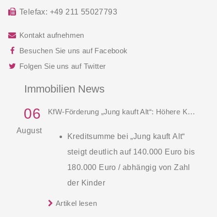
Telefax:
+49 211 55027793
Kontakt aufnehmen
Besuchen Sie uns auf Facebook
Folgen Sie uns auf Twitter
Immobilien News
06
KfW-Förderung „Jung kauft Alt“: Höhere Kredite ab August 2026
August
Kreditsumme bei „Jung kauft Alt“
steigt deutlich auf 140.000 Euro bis
180.000 Euro / abhängig von Zahl
der Kinder
Zinsen werden aus Mitteln des
Artikel lesen
Die KfW und der Bund verbessern
Bundes verbilligt: Heutiger Zins bei