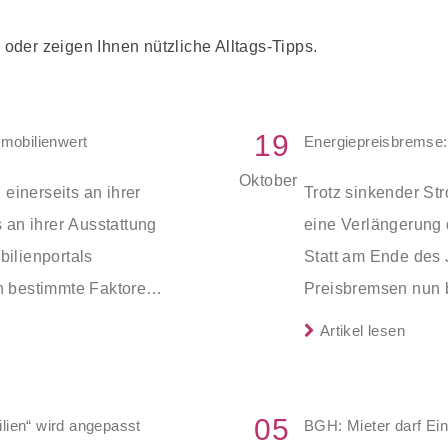
oder zeigen Ihnen nützliche Alltags-Tipps.
19
mmobilienwert
Energiepreisbremse: 
Oktober
 einerseits an ihrer
Trotz sinkender St
 an ihrer Ausstattung
eine Verlängerung
ilienportals
Statt am Ende des 
n bestimmte Faktoren
Preisbremsen nun b
Zugleich soll der 
Artikel lesen
Fernwärme zum Jah
05
lien“ wird angepasst
BGH: Mieter darf E