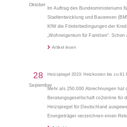
Oktober
Im Auftrag des Bundesministeriums f
Stadtentwicklung und Bauwesen (BM
KfW die Förderbedingungen der Kredi
„Wohneigentum für Familien“. Schon 
werden die Einkommensgrenze und d
Artikel lesen
Kredithöchstbeträge deutlich erhöht.
28
Heizspiegel 2023: Heizkosten bis zu 81 
September
Mehr als 250.000 Abrechnungen hat 
Beratungsgesellschaft co2online für
Heizspiegel für Deutschland ausgewer
Energieträger verzeichnen einen Rek
Nachricht: die aktuelle Prognose mac