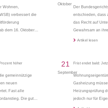
Oktober
ür Wohnen,
Der Bundesgerichts
WSB) verbessert die
entschieden, dass
tförderung
das Recht auf Unte
ab dem 16. Oktober
Gewahrsam an ihre
ie
aufgeben.
Artikel lesen
21
Prozent höher
Frist endet bald: Je
September
die gemeinnützige
Wohnungseigentüme
 den neuen
Gasheizung müssen
tet. Fast alle
Heizungsprüfung dur
ordanstieg. Die gute
jedoch nur für Eig
ht etwas Hoffnung.
mehr als zehn Woh