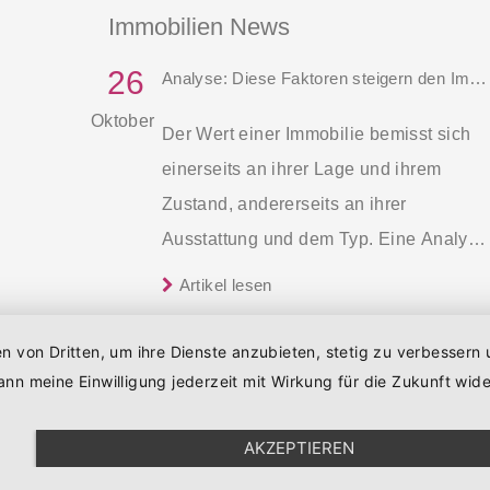
Immobilien News
26
Analyse: Diese Faktoren steigern den Immobilienwert
Oktober
Der Wert einer Immobilie bemisst sich
einerseits an ihrer Lage und ihrem
Zustand, andererseits an ihrer
Ausstattung und dem Typ. Eine Analyse
des Immobilienportals immowelt zeigt,
Artikel lesen
welche Auswirkungen bestimmte
Faktoren einer Wohnung auf den Preis
en von Dritten, um ihre Dienste anzubieten, stetig zu verbesser
haben.
nn meine Einwilligung jederzeit mit Wirkung für die Zukunft wid
AKZEPTIEREN