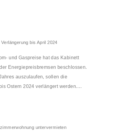
Verlängerung bis April 2024
rom- und Gaspreise hat das Kabinett
 der Energiepreisbremsen beschlossen.
Jahres auszulaufen, sollen die
is Ostern 2024 verlängert werden.
ermäßigte Umsatzsteuersatz bei Gas und
resanfang wegfallen.
inzimmerwohnung untervermieten