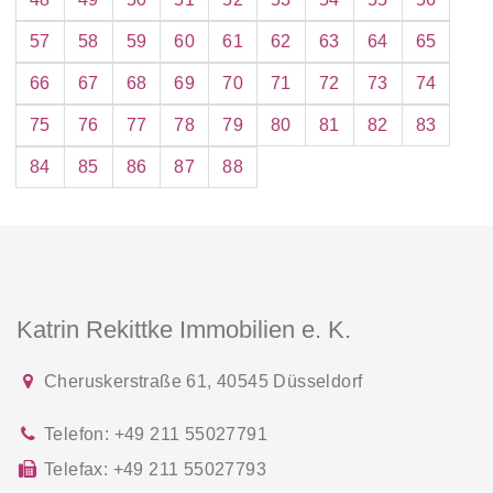
57
58
59
60
61
62
63
64
65
66
67
68
69
70
71
72
73
74
75
76
77
78
79
80
81
82
83
84
85
86
87
88
Katrin Rekittke Immobilien e. K.
Cheruskerstraße 61
,
40545
Düsseldorf
Telefon:
+49 211 55027791
Telefax:
+49 211 55027793