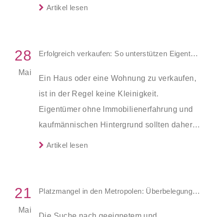
Heizkostenprognose“ zeigt: Das Heizen mit
Artikel lesen
Gas- oder Ölheizung wird in den
kommenden 20 Jahren deutlich teurer als
mit klimafreundlichen Alternativen wie
28
Erfolgreich verkaufen: So unterstützen Eigentümer ihren Immobilienmakler optimal
Wärmepumpen.
Mai
Ein Haus oder eine Wohnung zu verkaufen,
ist in der Regel keine Kleinigkeit.
Eigentümer ohne Immobilienerfahrung und
kaufmännischen Hintergrund sollten daher
auf die Dienste eines Maklers zurückgreifen.
Artikel lesen
Er übernimmt nicht nur die
Verkaufsabwicklung, sondern kümmert sich
beispielsweise auch um die Preisfindung
21
Platzmangel in den Metropolen: Überbelegung in Städten dreimal so hoch wie auf dem Land
sowie um die Vermarktung des jeweiligen
Mai
Die Suche nach geeignetem und