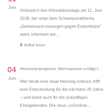
Juni
Anlässlich des Hitzeaktionstags am 11. Juni
2026, der unter dem Schwerpunktthema
„Gemeinsam vorsorgen gegen Extremhitze“
steht, informiert der
Verbraucherschutzverband Wohnen im
Artikel lesen
Eigentum (WiE), wie sich Maßnahmen des
Hitzeschutzes bei Bestandsgebäuden
umsetzen lassen und was
04
Heizkostenprognose: Wärmepumpe schlägt fossile Systeme im 20-Jahres-Vergleich
Wohnungseigentümer hierbei beachten
Juni
Wer heute eine neue Heizung einbaut, trifft
müssen. In fast allen Fällen muss die
eine Entscheidung für die nächsten 20 Jahre
Wohnungseigentümergemeinschaft (WEG)
– und damit auch für die zukünftigen
über die Maßnahme beschließen.
Energiekosten. Die neue „co2online