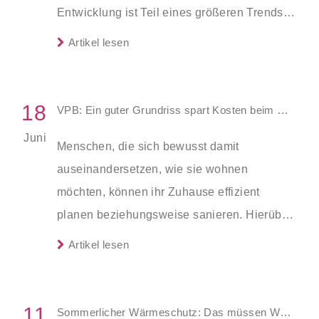
Entwicklung ist Teil eines größeren Trends:
Europa gilt als der Kontinent, der sich
Artikel lesen
weltweit durch den Klimawandel am
schnellsten erwärmt – mit spürbaren Folgen
auch für Deutschland.
18
VPB: Ein guter Grundriss spart Kosten beim Hausbau und später im Alltag
Juni
Menschen, die sich bewusst damit
auseinandersetzen, wie sie wohnen
möchten, können ihr Zuhause effizient
planen beziehungsweise sanieren. Hierüber
informiert der Verband Privater Bauherren e.
Artikel lesen
V. (VPB).
11
Sommerlicher Wärmeschutz: Das müssen Wohnungseigentümer beachten