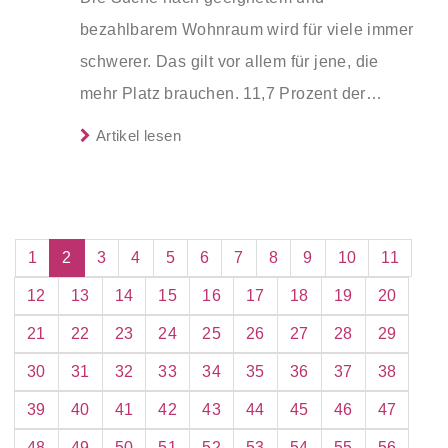
Objektes. Dabei braucht der Makler auch die
bezahlbarem Wohnraum wird für viele immer
Unterstützung seines Auftraggebers. Denn
schwerer. Das gilt vor allem für jene, die
der Verkaufserfolg hängt maßgeblich davon
mehr Platz brauchen. 11,7 Prozent der
ab, welche Informationen und Dokumente
Bevölkerung in Deutschland lebten 2025 in
der Verkäufer dem Makler zur Verfügung
Artikel lesen
überbelegten Wohnungen, wie das
stellt.
Statistische Bundesamt (Destatis) nach
Endergebnissen der Erhebung zu
Einkommen und Lebensbedingungen (EU-
1
2
3
4
5
6
7
8
9
10
11
SILC) mitteilt. Die Überbelegungsquote ist
12
13
14
15
16
17
18
19
20
innerhalb von fünf Jahren kontinuierlich
21
22
23
24
25
26
27
28
29
gestiegen: Im Jahr 2020 hatten noch
30
31
32
33
34
35
36
37
38
10,2 Prozent der Menschen hierzulande in
39
40
41
42
43
44
45
46
47
Wohnungen gelebt, die für die Zahl der
Personen zu wenig Zimmer hatten.
48
49
50
51
52
53
54
55
56