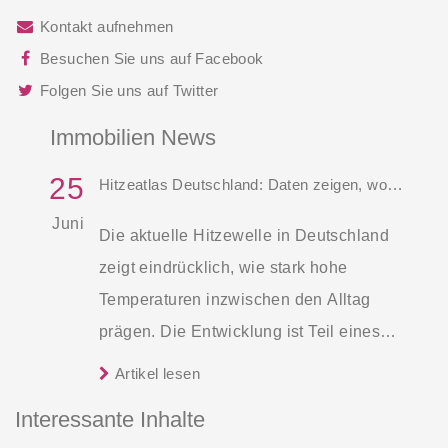
Kontakt aufnehmen
Besuchen Sie uns auf Facebook
Folgen Sie uns auf Twitter
Immobilien News
25
Hitzeatlas Deutschland: Daten zeigen, wo es am heißesten wird
Juni
Die aktuelle Hitzewelle in Deutschland
zeigt eindrücklich, wie stark hohe
Temperaturen inzwischen den Alltag
prägen. Die Entwicklung ist Teil eines
größeren Trends: Europa gilt als der
Artikel lesen
Kontinent, der sich weltweit durch den
Interessante Inhalte
Klimawandel am schnellsten erwärmt –