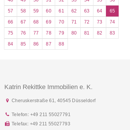
57
58
59
60
61
62
63
64
65
66
67
68
69
70
71
72
73
74
75
76
77
78
79
80
81
82
83
84
85
86
87
88
Katrin Rekittke Immobilien e. K.
Cheruskerstraße 61
,
40545
Düsseldorf
Telefon:
+49 211 55027791
Telefax:
+49 211 55027793