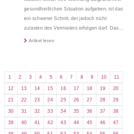
gesundheitlichen Situation aufgeben, ist das
ein schwerer Schritt, der jedoch nicht
zulasten des Vermieters erfolgen darf. Das
Amtsgericht Berlin-Charlottenburg
Artikel lesen
entschied, dass eine fristlose Kündigung in
diesem Fall nicht zulässig ist.
1
2
3
4
5
6
7
8
9
10
11
12
13
14
15
16
17
18
19
20
21
22
23
24
25
26
27
28
29
30
31
32
33
34
35
36
37
38
39
40
41
42
43
44
45
46
47
48
49
50
51
52
53
54
55
56