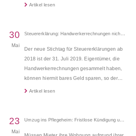
Städten und Gemeinden – doch durch die
Artikel lesen
Neuverteilung werden mehr Menschen
erfasst als zuvor.
30
Steuererklärung: Handwerkerrechnungen nicht vergessen
Mai
Der neue Stichtag für Steuererklärungen ab
2018 ist der 31. Juli 2019. Eigentümer, die
Handwerkerrechnungen gesammelt haben,
können hiermit bares Geld sparen, so der
Verband Privater Bauherren (VPB). Hierbei
Artikel lesen
sind jedoch einige Vorgaben zu beachten.
23
Umzug ins Pflegeheim: Fristlose Kündigung unzulässig
Mai
Müssen Mieter ihre Wohnung aufgrund ihrer