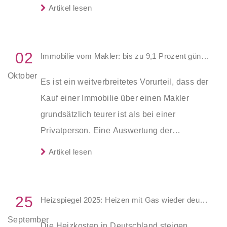
Haushalte wieder erschwinglicher, die
Artikel lesen
Neuvertragsmieten ziehen weiter an und der
Immobilienmarkt gewinnt nach einer Phase
der Zurückhaltung wieder an Fahrt.
02
Immobilie vom Makler: bis zu 9,1 Prozent günstiger
Oktober
Es ist ein weitverbreitetes Vorurteil, dass der
Kauf einer Immobilie über einen Makler
grundsätzlich teurer ist als bei einer
Privatperson. Eine Auswertung der
Angebotspreise des Immobilienportals
Artikel lesen
immowelt
zeigt das Gegenteil: Im direkten
Vergleich sind die Preise von privaten
Angeboten merklich teurer als von
25
Heizspiegel 2025: Heizen mit Gas wieder deutlich teurer – Wärmepumpen seit 2022 günstiger
vergleichbaren Objekten, die über einen
September
Die Heizkosten in Deutschland steigen