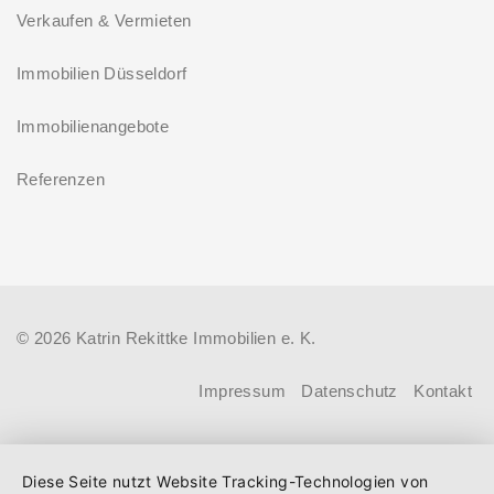
sondern benötigen vorab die
Verkaufen & Vermieten
Zustimmung der
Immobilien Düsseldorf
Wohnungseigentümergemeinschaft
(WEG) in Form eines
Immobilienangebote
Gestattungsbeschlusses. Darauf weist
Referenzen
der Verbraucherschutzverband Wohnen
im Eigentum (WiE) hin. Zugleich
informiert WiE darüber, welche
Schutzmaßnahmen
Wohnungseigentümergemeinschaften
© 2026 Katrin Rekittke Immobilien e. K.
gemeinschaftlich umsetzen und
Impressum
Datenschutz
Kontakt
finanzieren sollten.
Diese Seite nutzt Website Tracking-Technologien von