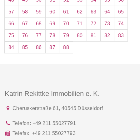
57
58
59
60
61
62
63
64
65
66
67
68
69
70
71
72
73
74
75
76
77
78
79
80
81
82
83
84
85
86
87
88
Katrin Rekittke Immobilien e. K.
Cheruskerstraße 61
,
40545
Düsseldorf
Telefon:
+49 211 55027791
Telefax:
+49 211 55027793