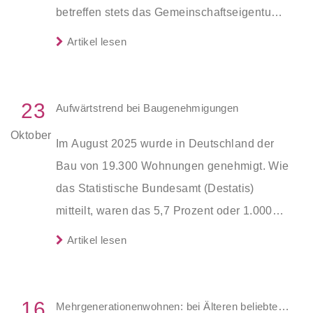
betreffen stets das Gemeinschaftseigentum.
Einzelne Wohnungseigentümer dürfen daher
Artikel lesen
nicht im Alleingang Maßnahmen umsetzen,
sondern benötigen vorab die Zustimmung
der Wohnungseigentümergemeinschaft
23
Aufwärtstrend bei Baugenehmigungen
(WEG) in Form eines
Oktober
Im August 2025 wurde in Deutschland der
Gestattungsbeschlusses. Darauf weist der
Bau von 19.300 Wohnungen genehmigt. Wie
Verbraucherschutzverband Wohnen im
das Statistische Bundesamt (Destatis)
Eigentum (WiE) hin. Zugleich informiert WiE
mitteilt, waren das 5,7 Prozent oder 1.000
darüber, welche Schutzmaßnahmen
Baugenehmigungen mehr als im August
Wohnungseigentümergemeinschaften
Artikel lesen
2024. Dabei stieg die Zahl der genehmigten
gemeinschaftlich umsetzen und finanzieren
Wohnungen im Neubau um 5,2 Prozent oder
sollten.
800 auf 15.800. Die Zahl genehmigter
16
Mehrgenerationenwohnen: bei Älteren beliebter als bei Jüngeren