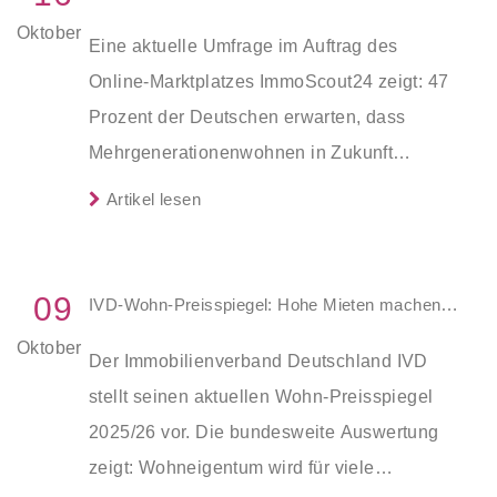
Wohnungen, die durch den Umbau
Oktober
Eine aktuelle Umfrage im Auftrag des
bestehender Gebäude entstehen, stieg
Online-Marktplatzes ImmoScout24 zeigt: 47
gegenüber dem Vorjahresmonat um
Prozent der Deutschen erwarten, dass
8,0 Prozent oder 300 auf 3.500.
Mehrgenerationenwohnen in Zukunft
zunehmen wird. Gleichzeitig bewerten 55
Artikel lesen
Prozent diese Wohnform heute noch negativ.
Für das eigene Alter können sich dann aber
viele diese Lösung vorstellen – vor allem
09
IVD-Wohn-Preisspiegel: Hohe Mieten machen Eigentum attraktiver
wenn die Lebensrealität konkret wird.
Oktober
Der Immobilienverband Deutschland IVD
stellt seinen aktuellen Wohn-Preisspiegel
2025/26 vor. Die bundesweite Auswertung
zeigt: Wohneigentum wird für viele