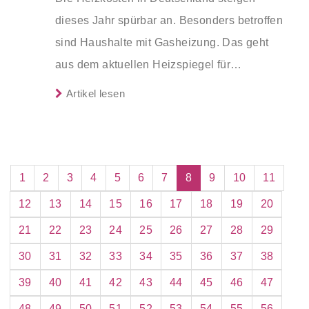
Makler verkauft werden.
dieses Jahr spürbar an. Besonders betroffen
sind Haushalte mit Gasheizung. Das geht
aus dem aktuellen Heizspiegel für
Deutschland 2025 (www.heizspiegel.de) von
Artikel lesen
co2online hervor, der auf der Auswertung
von über 90.000 Gebäudedaten basiert.
Während Gas- und Pelletpreise deutlich
zulegen, bleiben Wärmepumpen im
1
2
3
4
5
6
7
8
9
10
11
Vergleich die günstigste Heizoption.
12
13
14
15
16
17
18
19
20
21
22
23
24
25
26
27
28
29
30
31
32
33
34
35
36
37
38
39
40
41
42
43
44
45
46
47
48
49
50
51
52
53
54
55
56