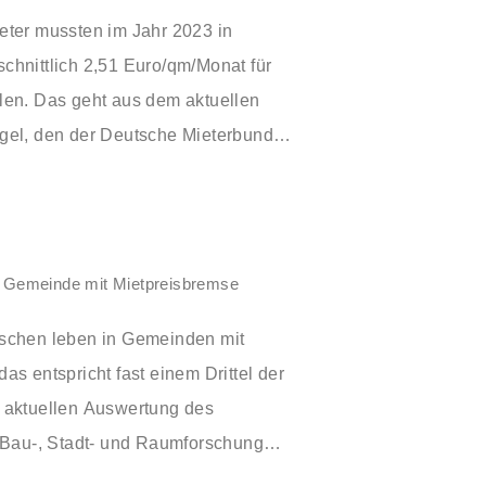
eter mussten im Jahr 2023 in
chnittlich 2,51 Euro/qm/Monat für
len. Das geht aus dem aktuellen
gel, den der Deutsche Mieterbund
, hervor. Damit stiegen die
 Betriebskosten im Vergleich zum Vorjahr
ein bei den Heiz- und
um 18 Prozent. Rechnet man alle
in Gemeinde mit Mietpreisbremse
kosten mit den jeweiligen
nschen leben in Gemeinden mit
sammen, kann die sogenannte zweite
as entspricht fast einem Drittel der
Euro pro qm und Monat betragen.
 aktuellen Auswertung des
r Bau-, Stadt- und Raumforschung
 das Instrument derzeit in 415