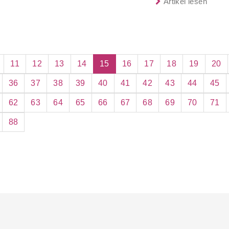
Artikel lesen
Gemeinden in Deut
basieren auf dem 
11
12
13
14
15
16
17
18
19
20
36
37
38
39
40
41
42
43
44
45
62
63
64
65
66
67
68
69
70
71
88