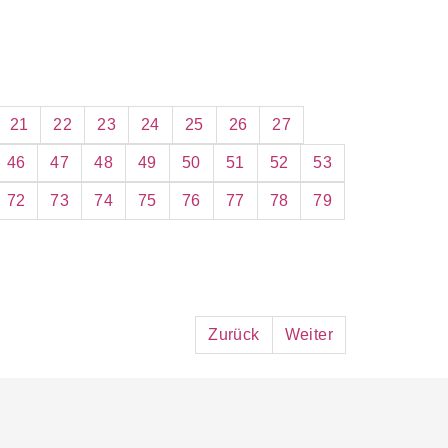
schland. Die Bevölkerungszahlen
Zensus 2022.
21
22
23
24
25
26
27
46
47
48
49
50
51
52
53
72
73
74
75
76
77
78
79
Zurück
Weiter