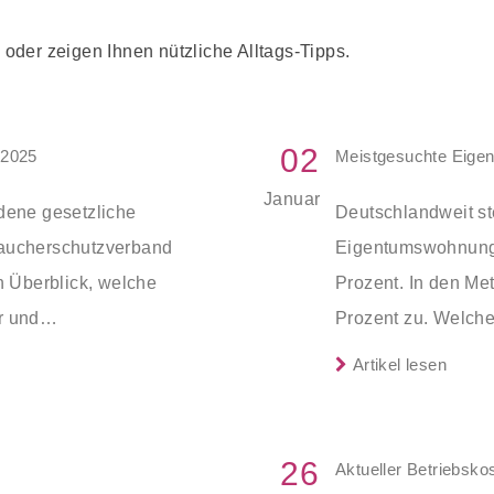
oder zeigen Ihnen nützliche Alltags-Tipps.
02
 2025
Meistgesuchte Eige
Januar
ene gesetzliche
Deutschlandweit st
braucherschutzverband
Eigentumswohnunge
 Überblick, welche
Prozent. In den Me
r und
Prozent zu. Welch
ichtig sind, wie
und den acht Metro
Artikel lesen
 Fristen im Jahr 2025
zeigt eine aktuell
26
Aktueller Betriebsko