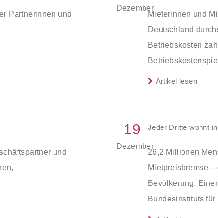
Dezember
er Partnerinnen und
Mieterinnen und Mi
Deutschland durchs
Betriebskosten zah
Betriebskostenspie
(DMB) vorgelegt hat
Artikel lesen
durchschnittlichen
um 10 Prozent, all
Warmwasserkosten 
19
Jeder Dritte wohnt 
denkbaren Betriebs
Dezember
chäftspartner und
26,2 Millionen Me
Einzelbeträgen zu
nen,
Mietpreisbremse – d
Miete bis zu 3,46 
Bevölkerung. Einer
Bundesinstituts fü
(BBSR) zufolge gilt