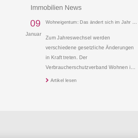
Immobilien News
09
Wohneigentum: Das ändert sich im Jahr 2025
Januar
Zum Jahreswechsel werden
verschiedene gesetzliche Änderungen
in Kraft treten. Der
Verbraucherschutzverband Wohnen im
Eigentum (WiE) gibt einen Überblick,
Artikel lesen
welche Änderungen für
Wohnungseigentümer und
Wohnungseigentümergemeinschaften
wichtig sind, wie diese einzuschätzen
sind und welche Fristen im Jahr 2025
eingehalten werden müssen.