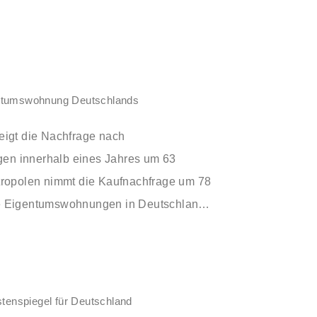
ntumswohnung Deutschlands
eigt die Nachfrage nach
n innerhalb eines Jahres um 63
tropolen nimmt die Kaufnachfrage um 78
e Eigentumswohnungen in Deutschland
polen zurzeit am gefragtesten sind,
e ImmoScout24-Auswertung.
stenspiegel für Deutschland