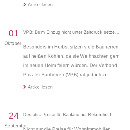
beziehen – der Vermieter fordert
Artikel lesen
Schadenersatz.
01
VPB: Beim Einzug nicht unter Zeitdruck setzen lassen
Oktober
Besonders im Herbst sitzen viele Bauherren
auf heißen Kohlen, da sie Weihnachten gern
im neuen Heim feiern würden. Der Verband
Privater Bauherren (VPB) rät jedoch zu
besonnenem Verhalten und warnt vor
Artikel lesen
voreiligen Wohnungskündigungen.
24
Destatis: Preise für Bauland auf Rekordhoch
September
Nicht nur die Preise für Wohnimmobilien