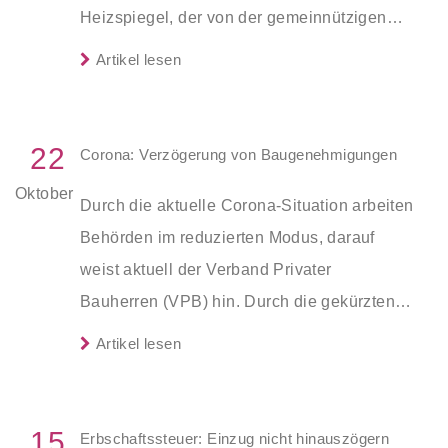
Heizspiegel, der von der gemeinnützigen
Beratungsgesellschaft co2online
Artikel lesen
veröffentlicht wurde.
22
Corona: Verzögerung von Baugenehmigungen
Oktober
Durch die aktuelle Corona-Situation arbeiten
Behörden im reduzierten Modus, darauf
weist aktuell der Verband Privater
Bauherren (VPB) hin. Durch die gekürzten
Sprechzeiten verzögern sich häufig
Artikel lesen
Auskünfte sowie die Erteilung von
Genehmigungen.
15
Erbschaftssteuer: Einzug nicht hinauszögern