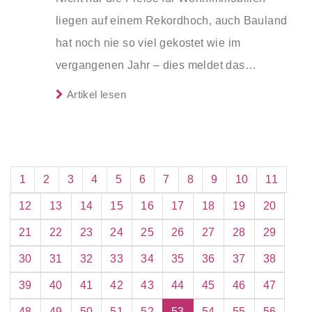
liegen auf einem Rekordhoch, auch Bauland
hat noch nie so viel gekostet wie im
vergangenen Jahr – dies meldet das
Statistische Bundesamt (Destatis).
Artikel lesen
1
2
3
4
5
6
7
8
9
10
11
12
13
14
15
16
17
18
19
20
21
22
23
24
25
26
27
28
29
30
31
32
33
34
35
36
37
38
39
40
41
42
43
44
45
46
47
48
49
50
51
52
53
54
55
56