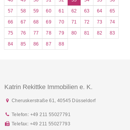
57
58
59
60
61
62
63
64
65
66
67
68
69
70
71
72
73
74
75
76
77
78
79
80
81
82
83
84
85
86
87
88
Katrin Rekittke Immobilien e. K.
Cheruskerstraße 61
,
40545
Düsseldorf
Telefon:
+49 211 55027791
Telefax:
+49 211 55027793