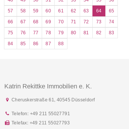
57
58
59
60
61
62
63
64
65
66
67
68
69
70
71
72
73
74
75
76
77
78
79
80
81
82
83
84
85
86
87
88
Katrin Rekittke Immobilien e. K.
Cheruskerstraße 61
,
40545
Düsseldorf
Telefon:
+49 211 55027791
Telefax:
+49 211 55027793