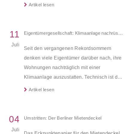
ihre Gültigkeit verlieren. Die ersten
Artikel lesen
Ausweise wurden im Juli 2009 ausgestellt;
nach zehn Jahren verlieren sie ihre
Gültigkeit.
11
Eigentümergesellschaft: Klimaanlage nachrüsten
Juli
Seit den vergangenen Rekordsommern
denken viele Eigentümer darüber nach, ihre
Wohnungen nachträglich mit einer
Klimaanlage auszustatten. Technisch ist das
kein Problem, doch gerade bei
Artikel lesen
Eigentümergesellschaften ist das
Einverständnis der anderen Eigentümer
nötig. Um böse Überraschungen zu
04
Umstritten: Der Berliner Mietendeckel
vermeiden, sollten alle Maßnahmen bei der
Juli
Das Eckpunktepapier für den Mietendeckel