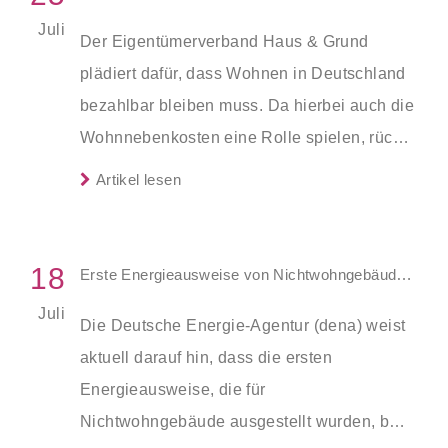
Juli
Der Eigentümerverband Haus & Grund
plädiert dafür, dass Wohnen in Deutschland
bezahlbar bleiben muss. Da hierbei auch die
Wohnnebenkosten eine Rolle spielen, rückt
der Verein in einer aktuellen Studie die
Artikel lesen
Müllgebühren und Serviceleistungen der
100 einwohnerstärksten Städte
Deutschlands in den Fokus.
18
Erste Energieausweise von Nichtwohngebäuden werden ungültig
Juli
Die Deutsche Energie-Agentur (dena) weist
aktuell darauf hin, dass die ersten
Energieausweise, die für
Nichtwohngebäude ausgestellt wurden, bald