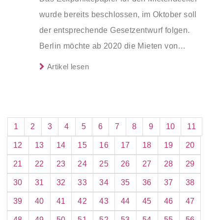
Versammlung genehmigt werden.
wurde bereits beschlossen, im Oktober soll
der entsprechende Gesetzentwurf folgen.
Berlin möchte ab 2020 die Mieten von
privaten, kommunalen und gemeinnützigen
Artikel lesen
Gesellschaften einfrieren. Zudem sollen
Mieten, die zu diesem Zeitpunkt eine
Höchstgrenze überschreiten, abgesenkt
werden – ansonsten drohen Bußgelder in
1
2
3
4
5
6
7
8
9
10
11
Höhe von bis zu 500.000 Euro. Der
12
13
14
15
16
17
18
19
20
Mietendeckel soll zunächst fünf Jahre,
21
22
23
24
25
26
27
28
29
rückwirkend ab dem 18. Juni 2019, gelten.
30
31
32
33
34
35
36
37
38
39
40
41
42
43
44
45
46
47
48
49
50
51
52
53
54
55
56