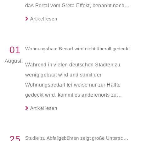
das Portal vom Greta-Effekt, benannt nach
der Klimaaktivistin Greta Thunberg. Die
Artikel lesen
Atomkatastrophe in Fukushima 2012 hatte
ähnliche Auswirkungen auf die Nachfrage.
01
Wohnungsbau: Bedarf wird nicht überall gedeckt
August
Während in vielen deutschen Städten zu
wenig gebaut wird und somit der
Wohnungsbedarf teilweise nur zur Hälfte
gedeckt wird, kommt es anderenorts zu
wachsendem Leerstand durch zu viele
Artikel lesen
Neubauten. Dies zeigt eine aktuelle Studie
des Instituts der deutschen Wirtschaft (IW).
25
Studie zu Abfallgebühren zeigt große Unterschiede